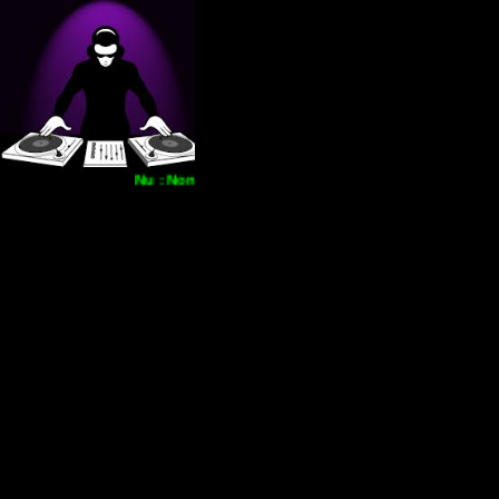
Nu : Nonstop
- Straks : Onne en lady Ans